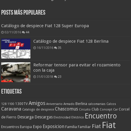
Posts más populares
Catálogo de despiece Fiat 128 Super Europa
02/11/2016
44
Catálogo de despiece Fiat 128 Berlina
16/11/2016
35
Reformar tensor para evitar el rozamiento
con la caja
31/01/2018
23
ETIQUETAS
Amigos
Berlina
1300TV
128
1100
Aniversario
Armado
calcomanias
Calcos
Caravana
Chascomus
Corcel
Club
Catalogo de despiece
Circuito
Concept Car
Encuentro
Descarga
Descargas
de Fierro
Electricidad
Eléctrico
Fiat
Fiat
Exposicion
Expo
Europa
Familia
Encuentros
Familiar