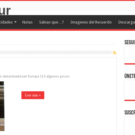
cidades
Notas
Sabias que…?
Imagenes del Recuerdo
Descarga
Segui
Únete
s desactivados
en Europa CL5 algunos pocos
Leer más »
SUSCR