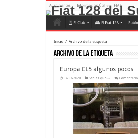
Auspiciantes
Información Útil
FIAT
El Club
El Fiat 128
Publi
Inicio
/
Archivo de la etiqueta
Archivo de la etiqueta 
Europa CL5 algunos pocos
07/07/2020
Sabias que...?
Comentario