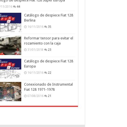
logo de despiece Fiat 128 Super Europa
/11/2016
44
Catálogo de despiece Fiat 128
Berlina
16/11/2016
35
Reformar tensor para evitar el
rozamiento con la caja
31/01/2018
23
Catálogo de despiece Fiat 128
Europa
16/11/2016
22
Conexionado de Instrumental
Fiat 128 1971-1978
07/08/2016
21