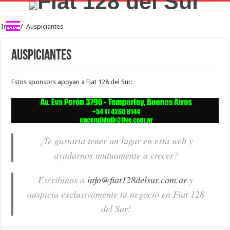
Inicio
/
Auspiciantes
Auspiciantes
Estos sponsors apoyan a Fiat 128 del Sur:
¿Te gustaría tener un lugar en esta web y
ayudarnos mutuamente a crecer?
Escribinos a
info@fiat128delsur.com.ar
y
auspicia exclusivamente tu negocio en Fiat 128
del Sur!