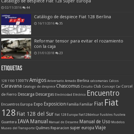
Catálogo de despiece Fiat 128 Super Europa
02/11/2016
44
Catálogo de despiece Fiat 128 Berlina
16/11/2016
35
Reformar tensor para evitar el rozamiento
con la caja
31/01/2018
23
ETIQUETAS
Amigos
Berlina
1300TV
128
1100
Aniversario
Armado
calcomanias
Calcos
Caravana
Chascomus
Corcel
Club
Catalogo de despiece
Circuito
Concept Car
Encuentro
Descarga
Descargas
de Fierro
Electricidad
Eléctrico
Fiat
Fiat
Exposicion
Expo
Europa
Familia
Encuentros
Familiar
128
Fiat 128 del Sur
Fiat 128 Europa
Fiat128delsur
Fusibles
Fusilera
IAVA
Manual
Manual de Uso
Guantera
Manual de Desarme
Modelos
Viaje
super europa
Quilmes
Reparacion
Museo del Transporte