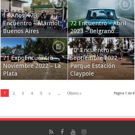
13 Años – 73
Encuentro – Mármol,
72 Encuentro – Abril
Buenos Aires
2023 – Belgrano
70º Encuentro –
71 ExpoEncuentro –
Septiembre 2022 –
Noviembre 2022 – La
Parque Estación
Plata
Claypole
1
2
3
4
5
»
...
Último »
Página 1 de 8