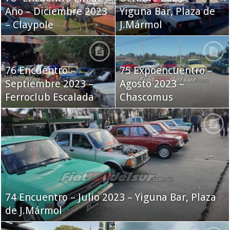
Año – Diciembre 2023
Yiguna Bar, Plaza de
– Claypole
J.Mármol
76 Encuentro –
75 Expoencuentro –
Septiembre 2023 –
Agosto 2023 –
Ferroclub Escalada
Chascomus
74 Encuentro – Julio 2023 – Yiguna Bar, Plaza
de J.Mármol