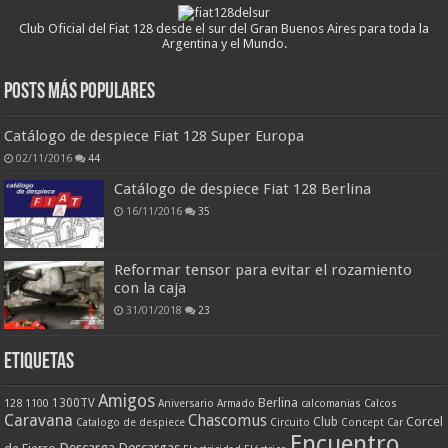
Club Oficial del Fiat 128 desde el sur del Gran Buenos Aires para toda la
Argentina y el Mundo.
Posts más populares
Catálogo de despiece Fiat 128 Super Europa
02/11/2016
44
Catálogo de despiece Fiat 128 Berlina
16/11/2016
35
Reformar tensor para evitar el rozamiento
con la caja
31/01/2018
23
ETIQUETAS
Amigos
Berlina
1300TV
128
1100
Aniversario
Armado
calcomanias
Calcos
Caravana
Chascomus
Corcel
Club
Catalogo de despiece
Circuito
Concept Car
Encuentro
Descarga
Descargas