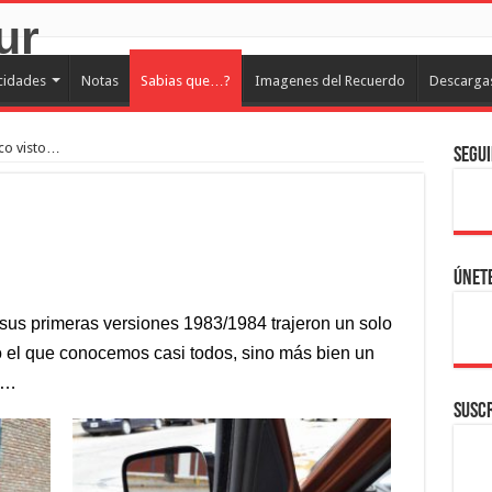
cidades
Notas
Sabias que…?
Imagenes del Recuerdo
Descarga
co visto…
Segui
Únete
sus primeras versiones 1983/1984 trajeron un solo
o el que conocemos casi todos, sino más bien un
o…
SUSCR