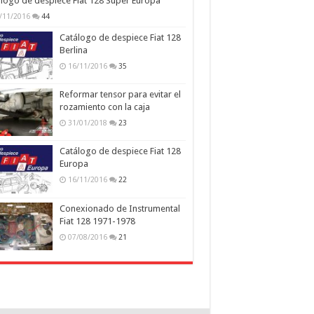
logo de despiece Fiat 128 Super Europa
/11/2016
44
Catálogo de despiece Fiat 128
Berlina
16/11/2016
35
Reformar tensor para evitar el
rozamiento con la caja
31/01/2018
23
Catálogo de despiece Fiat 128
Europa
16/11/2016
22
Conexionado de Instrumental
Fiat 128 1971-1978
07/08/2016
21