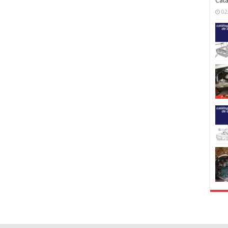
Catá
02