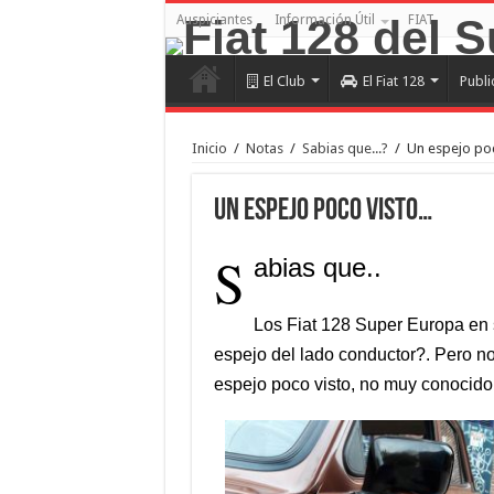
Auspiciantes
Información Útil
FIAT
El Club
El Fiat 128
Publi
Inicio
/
Notas
/
Sabias que...?
/
Un espejo po
Un espejo poco visto…
S
abias que..
Los Fiat 128 Super Europa en 
espejo del lado conductor?. Pero n
espejo poco visto, no muy conocid