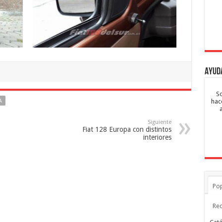
Ayud
So
hac
A
Siguiente
Fiat 128 Europa con distintos 
interiores
Pop
Rec