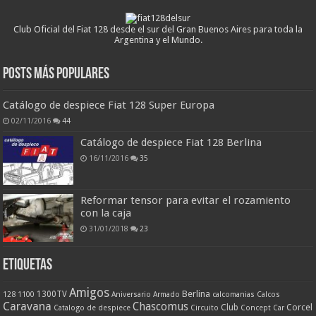
Club Oficial del Fiat 128 desde el sur del Gran Buenos Aires para toda la
Argentina y el Mundo.
Posts más populares
Catálogo de despiece Fiat 128 Super Europa
02/11/2016
44
Catálogo de despiece Fiat 128 Berlina
16/11/2016
35
Reformar tensor para evitar el rozamiento
con la caja
31/01/2018
23
ETIQUETAS
Amigos
Berlina
1300TV
128
1100
Aniversario
Armado
calcomanias
Calcos
Caravana
Chascomus
Corcel
Club
Catalogo de despiece
Circuito
Concept Car