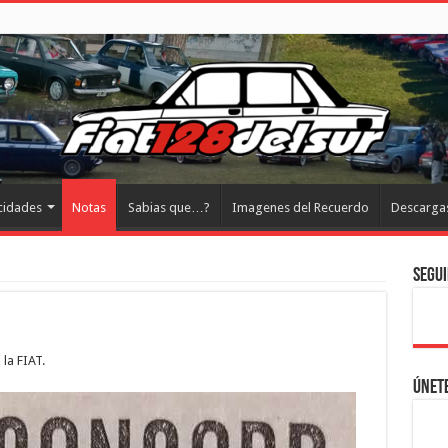
cidades
Notas
Sabias que…?
Imagenes del Recuerdo
Descarga
Segui
la FIAT.
Únete