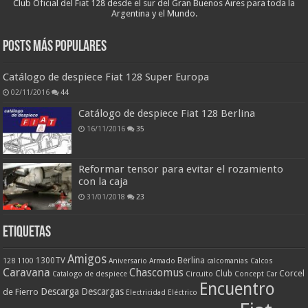
Club Oficial del Fiat 128 desde el sur del Gran Buenos Aires para toda la
Argentina y el Mundo.
Posts más populares
Catálogo de despiece Fiat 128 Super Europa
02/11/2016
44
Catálogo de despiece Fiat 128 Berlina
16/11/2016
35
Reformar tensor para evitar el rozamiento
con la caja
31/01/2018
23
ETIQUETAS
Amigos
Berlina
1300TV
128
1100
Aniversario
Armado
calcomanias
Calcos
Caravana
Chascomus
Corcel
Club
Catalogo de despiece
Circuito
Concept Car
Encuentro
Descarga
Descargas
de Fierro
Electricidad
Eléctrico