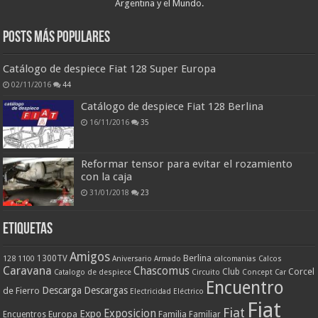
Argentina y el Mundo.
Posts más populares
Catálogo de despiece Fiat 128 Super Europa
02/11/2016
44
Catálogo de despiece Fiat 128 Berlina
16/11/2016
35
Reformar tensor para evitar el rozamiento
con la caja
31/01/2018
23
ETIQUETAS
Amigos
Berlina
1300TV
128
1100
Aniversario
Armado
calcomanias
Calcos
Caravana
Chascomus
Corcel
Club
Catalogo de despiece
Circuito
Concept Car
Encuentro
Descarga
Descargas
de Fierro
Electricidad
Eléctrico
Fiat
Fiat
Exposicion
Expo
Europa
Familia
Encuentros
Familiar