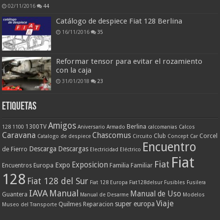
02/11/2016
44
Catálogo de despiece Fiat 128 Berlina
16/11/2016
35
Reformar tensor para evitar el rozamiento
con la caja
31/01/2018
23
ETIQUETAS
Amigos
Berlina
1300TV
128
1100
Aniversario
Armado
calcomanias
Calcos
Caravana
Chascomus
Corcel
Club
Catalogo de despiece
Circuito
Concept Car
Encuentro
Descarga
Descargas
de Fierro
Electricidad
Eléctrico
Fiat
Fiat
Exposicion
Expo
Europa
Familia
Encuentros
Familiar
128
Fiat 128 del Sur
Fiat 128 Europa
Fiat128delsur
Fusibles
Fusilera
IAVA
Manual
Manual de Uso
Guantera
Manual de Desarme
Modelos
Viaje
super europa
Quilmes
Reparacion
Museo del Transporte